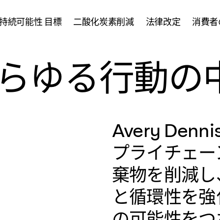
持続可能性 目標
二酸化炭素削減
法律改定
消費者
あらゆる行動の
Avery De
プライチェー
棄物を削減し
と循環性を強
の可能性をつ