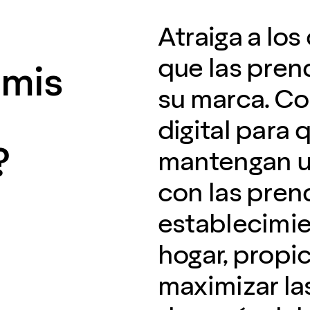
Atraiga a lo
que las pren
 mis
su marca. Con
digital para 
?
mantengan u
con las pren
establecimi
hogar, propi
maximizar la