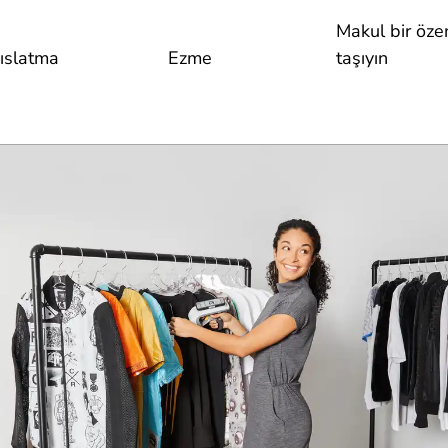
Makul bir öze
ıslatma
Ezme
taşıyın