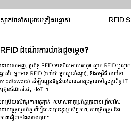
ស្លាកថែទាំសម្រាប់គ្រឿងបន្លាស់
RFID S
RFID ដំណើរការយ៉ាងដូចម្តេច?
ដោយសាមញ្ញ, ប្រព័ន្ធ RFID មានបីសមាសធាតុ៖ ស្លាក RFID ឬស្លាក
ឆ្លាតវៃ; អ្នកអាន RFID (ហៅថា អ្នកសួរសំណួរ); និងកម្មវិធី (ហៅថា
middleware) ដើម្បីបញ្ជូនទិន្នន័យដែលបានប្រមូលទៅក្នុងប្រព័ន្ធ IT
ឬអ៊ីនធឺណិតនៃវត្ថុ (IoT)។
អាស្រ័យលើតំរូវការអនុវត្តន៍, សមាសធាតុប្រព័ន្ធត្រូវបានជ្រើសរើស
ដោយប្រុងប្រយ័ត្ន ដើម្បីធានាបាននូវប្រសិទ្ធភាព, ភាពត្រឹមត្រូវ និង
ភាពជឿជាក់ដែលចង់បាន។