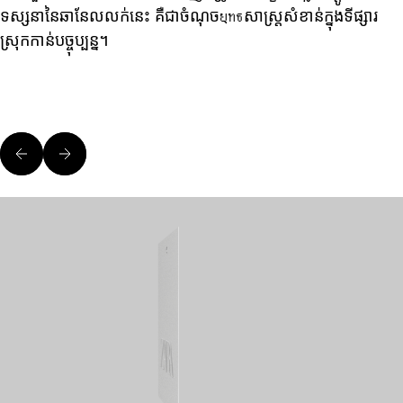
ទស្សនានៃឆានែលលក់នេះ គឺជាចំណុចยุทธសាស្ត្រសំខាន់ក្នុងទីផ្សារ
ស្រុកកាន់បច្ចុប្បន្ន។