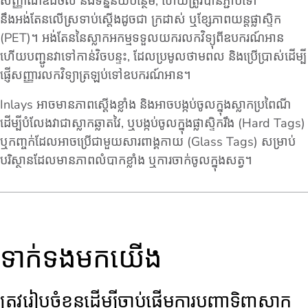
សញ្ញាណឌីជីថល និងទិន្នន័យបន្ថែម, ហើយត្រូវបានភ្ជាប់ទៅ
នឹងអង់តែនលើស្រទាប់ស្តើងដូចជា ក្រដាស់ ឬខ្សែភាពយន្តផ្លាស្ទិក
(PET)។ អង់តែននៃស្លាកអកម្មទទួលយករលកវិទ្យុពីឧបករណ៍អាន
ហើយបញ្ជូនវាទៅកាន់វិចបន្ទះ, ដែលប្រមូលថាមពល និងប្រើប្រាស់ដើម្បី
ផ្ញើសញ្ញារលកវិទ្យាត្រឡប់ទៅឧបករណ៍អាន។
Inlays អាចមានភាពស្តើងខ្លាំង និងអាចបង្កប់ចូលក្នុងស្លាកប្រពៃណី
ដើម្បីបំលែងវាជាស្លាកឆ្លាតវៃ, ឬបង្កប់ចូលក្នុងផ្លាស្ទិករឹង (Hard Tags)
ឬកញ្ចក់ដែលអាចប្រើជាមួយសារពាង្គកាយ (Glass Tags) សម្រាប់
បរិស្ថានដែលមានភាពលំបាកខ្លាំង ឬការចាក់ចូលក្នុងសត្វ។
ទាក់ទងមកយើង
ត្រូវរៀបចំខ្លួនដើម្បីចាប់ផ្តើមការបញ្ជាទិញស្លាក