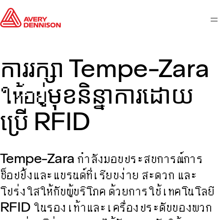
M
ការរក្សា Tempe-Zara
ให้อยู่មុខនិន្នាការដោយ
ប្រើ RFID
Tempe-Zara กำลังมอบประสบการณ์การ
ช็อปปิ้งและแบรนด์ที่เรียบง่าย สะดวก และ
โปร่งใสให้กับผู้บริโภค ด้วยการใช้เทคโนโลยี
RFID ในรองเท้าและเครื่องประดับของพวก