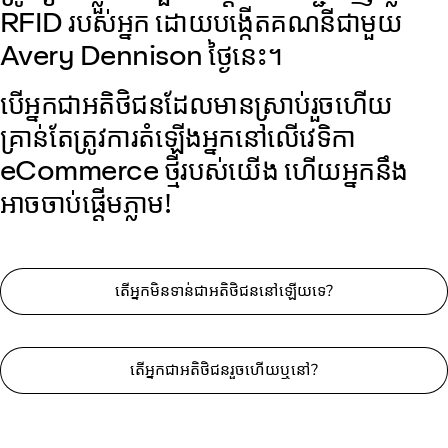
RFID របស់អ្នក ដោយបង្កើតគណនីជាមួយ
Avery Dennison ថ្ងៃនេះ។
បើអ្នកជាអតិថិជនដែលមានស្រាប់រួចហើយ
គ្រាន់តែត្រូវការតំឡើងអ្នកនៅលើវេទិកា
eCommerce ថ្មីរបស់យើង ហើយអ្នកនឹង
អាចចាប់ផ្តើមភ្លាម!
តើអ្នកមិនទាន់ជាអតិថិជននៅឡើយទេ?
តើអ្នកជាអតិថិជនរួចហើយឬនៅ?