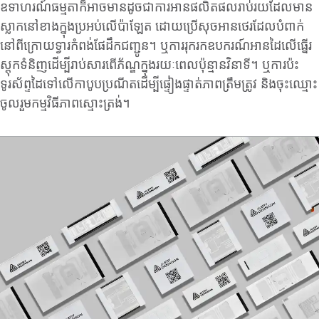
ឧទាហរណ៍ធម្មតាក៏អាចមានដូចជាការអានផលិតផលរាប់រយដែលមាន
ស្លាកនៅខាងក្នុងប្រអប់លើប៉ាឡែត ដោយប្រើសុចអានថេរដែលបំពាក់
នៅពីក្រោយទ្វារកំពង់ផែដឹកជញ្ជូន។ ឬការរុករកឧបករណ៍អានដៃលើធ្នើរ
ស្តុកទំនិញដើម្បីរាប់សារពើភ័ណ្ឌក្នុងរយៈពេលប៉ុន្មានវិនាទី។ ឬការប៉ះ
ទូរស័ព្ទដៃទៅលើកាបូបប្រណីតដើម្បីផ្ទៀងផ្ទាត់ភាពត្រឹមត្រូវ និងចុះឈ្មោះ
ចូលរួមកម្មវិធីភាពស្មោះត្រង់។