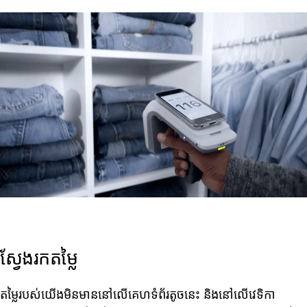
ស្វែងរកតម្លៃ
តម្លៃរបស់យើងមិនមាននៅលើគេហទំព័រតូចនេះ និងនៅលើវេទិកា