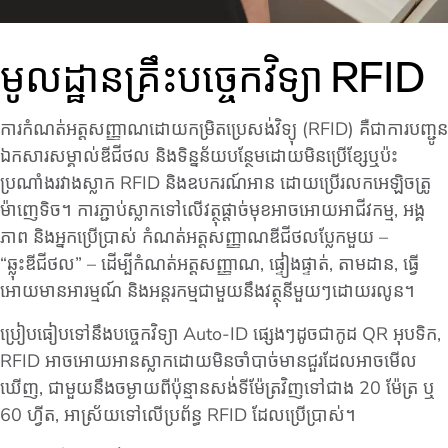
មូលដ្ឋានគ្រឹះបច្ចេកវិទ្យា RFID
ការកំណត់អត្តសញ្ញាណដោយកម្រិតប្រេសង់វិទ្យុ (RFID) គឺជាការបញ្ជូន
ឯកសារសម្គាល់ឌីជីថល និងទិន្នន័យបន្ថែមដោយមិនប្រើខ្សែឬប៉ះ
ប្រណាំងរវាងស្លាក RFID និងឧបករណ៍អាន ដោយប្រើរលកអេឡិចត្រូ
ម៉ាញេទិច។ ការភ្ជាប់ស្លាកទៅលើវត្ថុផ្តាច់មុខអាចអោយអាជីវកម្ម, អង្គ
ភាព និងអ្នកប្រើប្រាស់ កំណត់អត្តសញ្ញាណឌីជីថលប្លែកមួយ –
“ឆ្លុះឌីជីថល” – ដើម្បីកំណត់អត្តសញ្ញាណ, ផ្ទៀងផ្ទាត់, តាមដាន, ធ្វើ
អោយមានអារម្មណ៍ និងអន្តរកម្មជាមួយនឹងវត្ថុនីមួយៗដោយរលូន។
ប្រៀបធៀបទៅនឹងបច្ចេកវិទ្យា Auto-ID ផ្សេងៗដូចជាកូដ QR អុបទិក,
RFID អាចអោយអានស្លាកដោយមិនចាំបាច់មានជួរដែលអាចមើល
ឃើញ, ជាមួយនឹងចម្ងាយពីប៉ុន្មានសង់ទីម៉ែត្រវិញទៅជាង 20 ម៉ែត្រ ឬ
60 ហ្វីត, អាស្រ័យទៅលើប្រព័ន្ធ RFID ដែលប្រើប្រាស់។