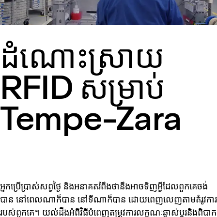
ដំណោះស្រាយ
RFID សម្រាប់
Tempe-Zara
អ្នកប្រើប្រាស់សព្វថ្ងៃ និងអនាគតរំពឹងថានឹងអាចទិញអ្វីដែលពួកគេចង់
បាន នៅពេលណាក៏បាន នៅទីណាក៏បាន ដោយពេញលេញតាមតំរូវការ
របស់ពួកគេ។ យល់ដឹងអំពីវិធីបំពេញតម្រូវការលក្ខណៈឆ្លាស់ប្ដូរនិងពិបាក