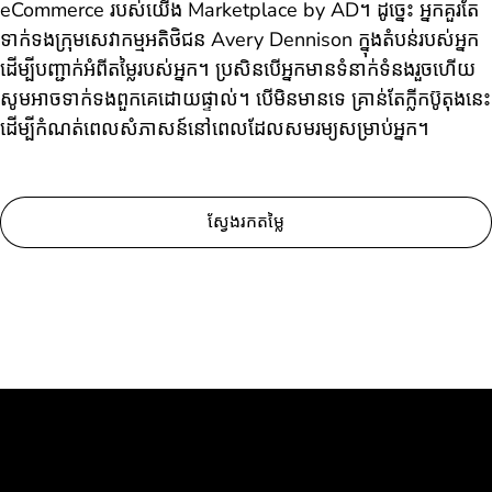
eCommerce របស់យើង Marketplace by AD។ ដូច្នេះ អ្នកគួរតែ
ទាក់ទងក្រុមសេវាកម្មអតិថិជន Avery Dennison ក្នុងតំបន់របស់អ្នក
ដើម្បីបញ្ជាក់អំពីតម្លៃរបស់អ្នក។ ប្រសិនបើអ្នកមានទំនាក់ទំនងរួចហើយ
សូមអាចទាក់ទងពួកគេដោយផ្ទាល់។ បើមិនមានទេ គ្រាន់តែក្លីកប៊ូតុងនេះ
ដើម្បីកំណត់ពេលសំភាសន៍នៅពេលដែលសមរម្យសម្រាប់អ្នក។
ស្វែងរកតម្លៃ