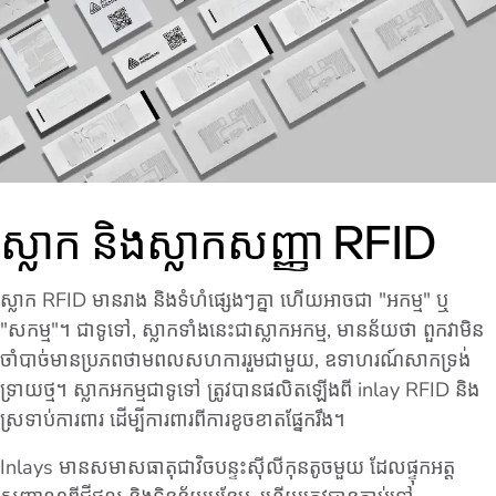
ស្លាក និងស្លាកសញ្ញា RFID
ស្លាក RFID មានរាង និងទំហំផ្សេងៗគ្នា ហើយអាចជា "អកម្ម" ឬ
"សកម្ម"។ ជាទូទៅ, ស្លាកទាំងនេះជាស្លាកអកម្ម, មានន័យថា ពួកវាមិន
ចាំបាច់មានប្រភពថាមពលសហការរួមជាមួយ, ឧទាហរណ៍សាកទ្រង់
ទ្រាយថ្ម។ ស្លាកអកម្មជាទូទៅ ត្រូវបានផលិតឡើងពី inlay RFID និង
ស្រទាប់ការពារ ដើម្បីការពារពីការខូចខាតផ្នែករឹង។
Inlays មានសមាសធាតុជាវិចបន្ទះស៊ីលីកុនតូចមួយ ដែលផ្ទុកអត្ត